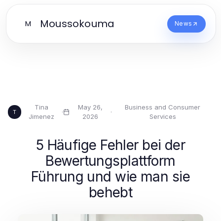
Moussokouma
M
News
Tina
May 26,
Business and Consumer
·
·
T
Jimenez
2026
Services
5 Häufige Fehler bei der
Bewertungsplattform
Führung und wie man sie
behebt