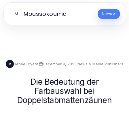
Moussokouma
M
News
Renee Bryant
·
December 9, 2023
·
News & Media Publishers
R
Die Bedeutung der
Farbauswahl bei
Doppelstabmattenzäunen