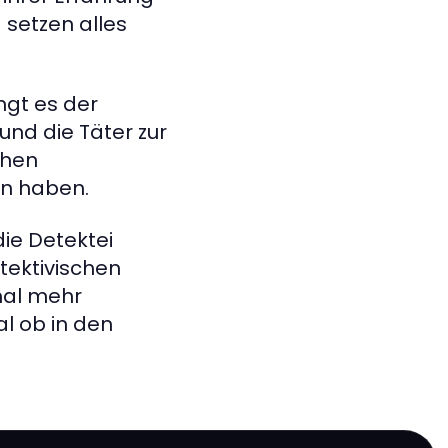
 setzen alles
ngt es der
und die Täter zur
chen
en haben.
ie Detektei
tektivischen
mal mehr
l ob in den