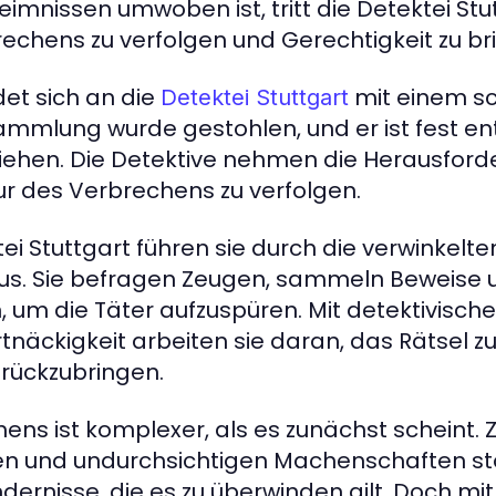
imnissen umwoben ist, tritt die Detektei Stu
rechens zu verfolgen und Gerechtigkeit zu br
det sich an die
mit einem s
Detektei Stuttgart
sammlung wurde gestohlen, und er ist fest en
ziehen. Die Detektive nehmen die Herausfor
r des Verbrechens zu verfolgen.
ei Stuttgart führen sie durch die verwinkelt
aus. Sie befragen Zeugen, sammeln Beweise 
 um die Täter aufzuspüren. Mit detektivisch
tnäckigkeit arbeiten sie daran, das Rätsel z
rückzubringen.
ens ist komplexer, als es zunächst scheint.
ten und undurchsichtigen Machenschaften st
ndernisse, die es zu überwinden gilt. Doch mit