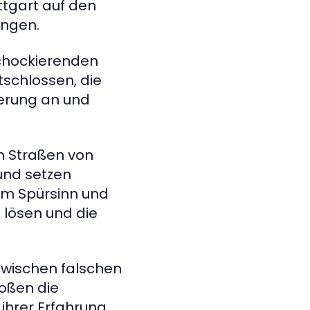
ttgart auf den
ingen.
chockierenden
tschlossen, die
derung an und
en Straßen von
und setzen
em Spürsinn und
u lösen und die
 Zwischen falschen
oßen die
 ihrer Erfahrung