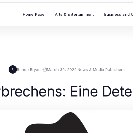
Home Page
Arts & Entertainment
Business and 
Renee Bryant
·
March 30, 2024
·
News & Media Publishers
R
brechens: Eine Dete