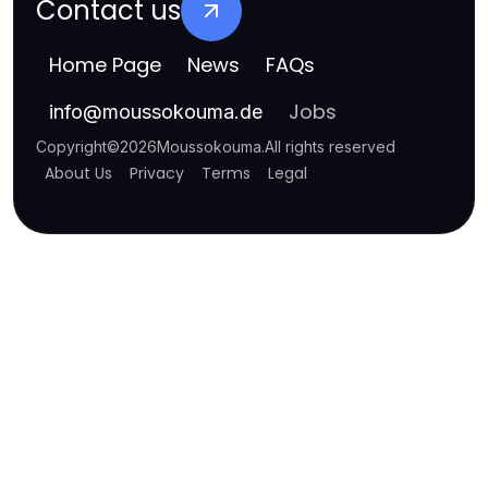
Contact us
Home Page
News
FAQs
Jobs
info
@
moussokouma.de
Copyright
©
2026
Moussokouma
.
All rights reserved
About Us
Privacy
Terms
Legal