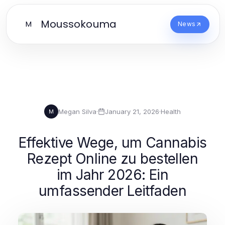
Moussokouma
M
News
Megan Silva
·
January 21, 2026
·
Health
M
Effektive Wege, um Cannabis
Rezept Online zu bestellen
im Jahr 2026: Ein
umfassender Leitfaden