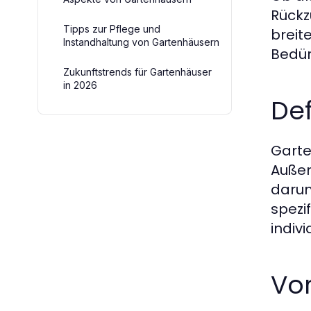
Rückz
Tipps zur Pflege und
breit
Instandhaltung von Gartenhäusern
Bedür
Zukunftstrends für Gartenhäuser
in 2026
De
Garte
Außen
darun
spezi
indiv
Vo