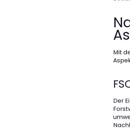
Na
As
Mit d
Aspek
FSC
Der E
Forst
umwel
Nachh