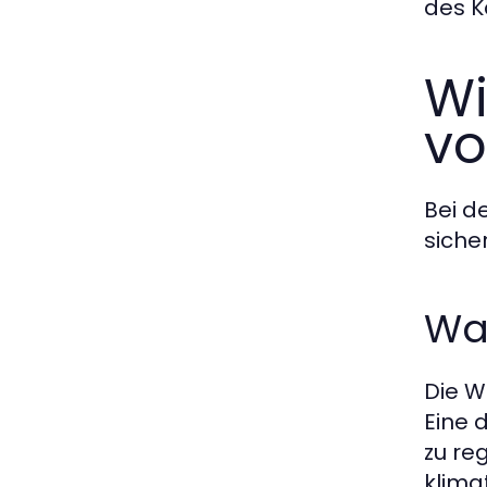
des K
Wi
vo
Bei d
siche
Wa
Die W
Eine 
zu re
klima