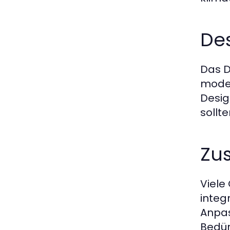
Des
Das D
modern
Desig
sollt
Zu
Viele
integ
Anpas
Bedür