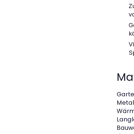
Z
v
G
k
Vi
S
Ma
Garte
Metal
Wärme
Langl
Bauwe