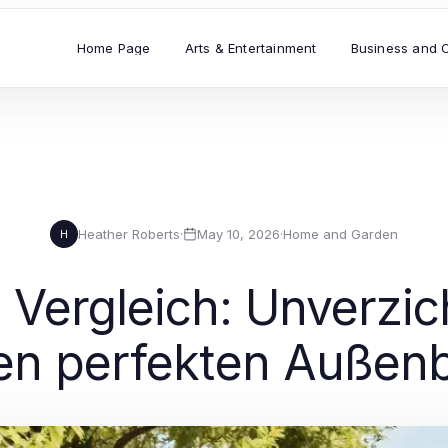
Home Page
Arts & Entertainment
Business and 
Heather Roberts
·
May 10, 2026
·
Home and Garden
H
 Vergleich: Unverzi
ren perfekten Außen