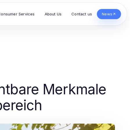
Consumer Services
About Us
Contact us
News
chtbare Merkmale
bereich