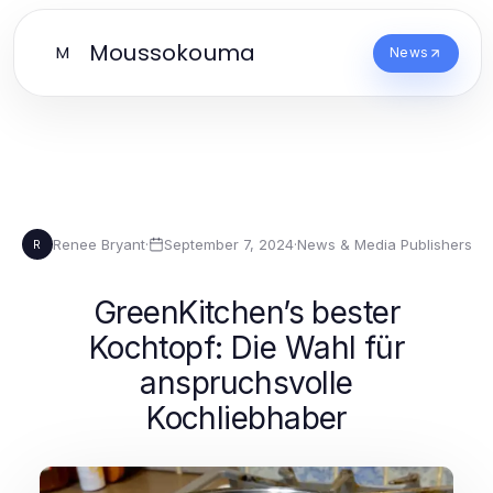
Moussokouma
M
News
Renee Bryant
·
September 7, 2024
·
News & Media Publishers
R
GreenKitchen’s bester
Kochtopf: Die Wahl für
anspruchsvolle
Kochliebhaber