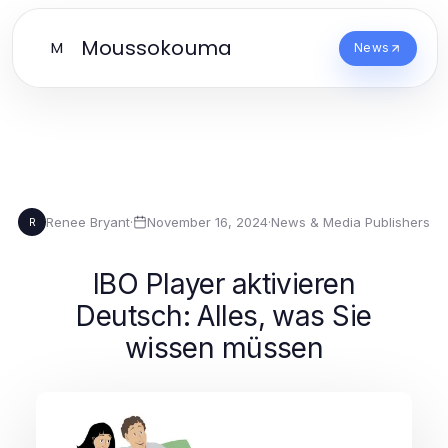
Moussokouma
M
News
Renee Bryant
·
November 16, 2024
·
News & Media Publishers
R
IBO Player aktivieren
Deutsch: Alles, was Sie
wissen müssen