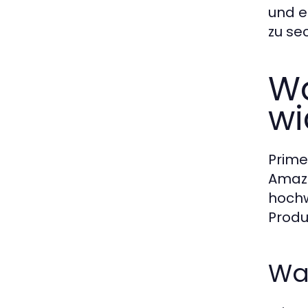
und e
zu se
Wa
wi
Prime
Amazo
hochw
Produ
Was