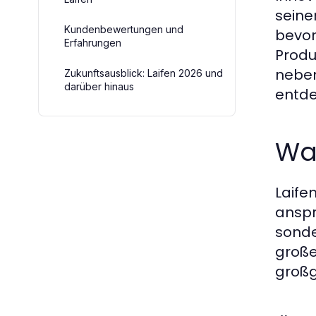
seine
Kundenbewertungen und
bevor
Erfahrungen
Produ
neben
Zukunftsausblick: Laifen 2026 und
darüber hinaus
entde
Was
Laife
anspr
sonde
große
großg