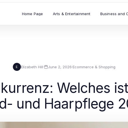
Home Page
Arts & Entertainment
Business and 
Elizabeth Hill
·
June 2, 2026
·
Ecommerce & Shopping
E
nkurrenz: Welches ist
- und Haarpflege 