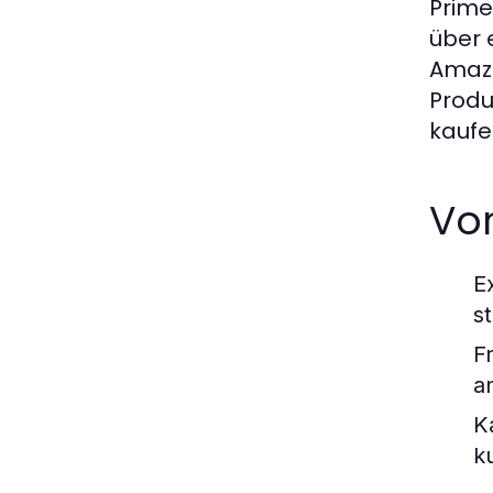
Prime 
über 
Amazo
Produ
kaufe
Vor
E
s
F
a
K
k