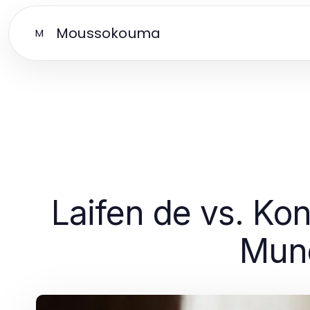
Moussokouma
M
Laifen de vs. Ko
Mund