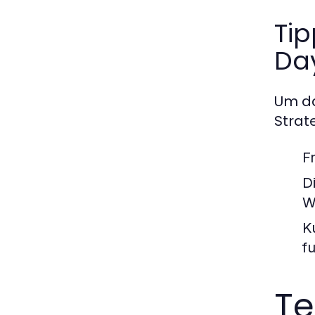
Tip
Da
Um da
Strat
F
D
W
K
f
Te