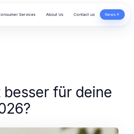
Consumer Services
About Us
Contact us
News
 besser für deine
2026?