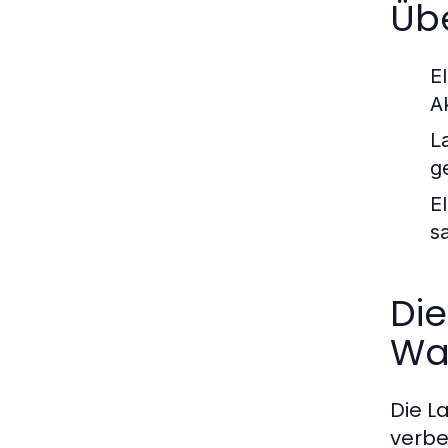
Übe
E
A
L
g
E
s
Die
Wa
Die L
verbe