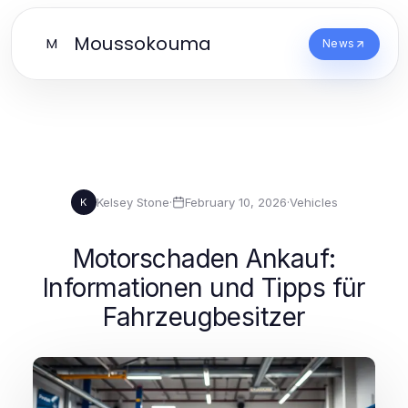
Moussokouma
M
News
Kelsey Stone
·
February 10, 2026
·
Vehicles
K
Motorschaden Ankauf:
Informationen und Tipps für
Fahrzeugbesitzer