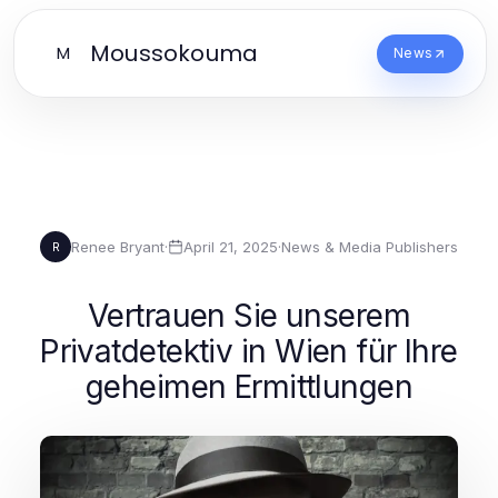
Moussokouma
M
News
Renee Bryant
·
April 21, 2025
·
News & Media Publishers
R
Vertrauen Sie unserem
Privatdetektiv in Wien für Ihre
geheimen Ermittlungen